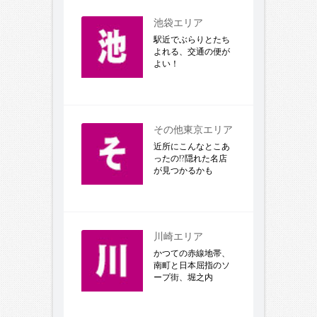
池袋エリア
駅近でぶらりとたち
よれる、交通の便が
よい！
その他東京エリア
近所にこんなとこあ
ったの!?隠れた名店
が見つかるかも
川崎エリア
かつての赤線地帯、
南町と日本屈指のソ
ープ街、堀之内