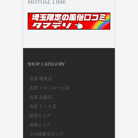
Mutual Link
SHOP CATEGORY
吉原 格安店
吉原 スタンダード店
吉原 高級店
吉原 ＶＩＰ店
新宿エリア
池袋エリア
その他東京エリア