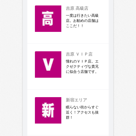
吉原 高級店
一度は行きたい高級
店。お勧めの店舗は
ここだ！！
吉原 ＶＩＰ店
憧れのＶＩＰ店。エ
クゼクティヴな貴兄
に似合う店舗です。
新宿エリア
眠らない街からすぐ
近く！アクセスも抜
群！